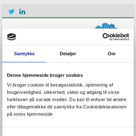
Samtykke
Detaljer
Om
Establishing the European
Denne hjemmeside bruger cookies
Geological Surveys
Research Area to deliver a
Vi bruger cookies til besøgsstatistik, optimering af
Geological Service for
brugervenlighed, sikkerhed, video og adgang til visse
Europe
funktioner på sociale medier. Du kan til enhver tid ændre
eller tilbagetrække dit samtykke fra Cookiedeklarationen
på vores hjemmeside
Menu
S