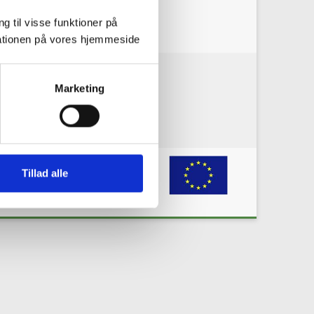
g til visse funktioner på
arationen på vores hjemmeside
okie policy
Privacy policy
Marketing
grant agreement No 731166. Any
Tillad alle
e information or the materials published