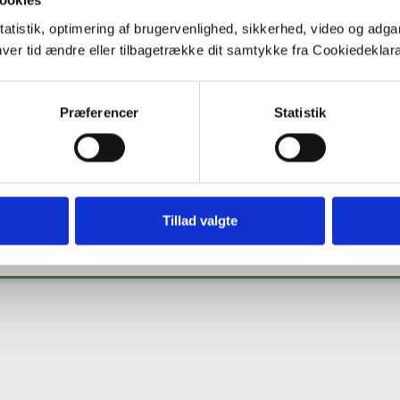
ookies
tatistik, optimering af brugervenlighed, sikkerhed, video og adgan
nhver tid ændre eller tilbagetrække dit samtykke fra Cookiedekl
Co
Præferencer
Statistik
ng from the European Union's Horizon 2020 research and innovation programme under 
Tillad valgte
s' view. The European Commission is not responsible for any use that may be made of th