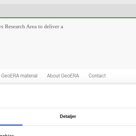
s Research Area to deliver a
GeoERA material
About GeoERA
Contact
tion webinar, Future Challenges 
Detaljer