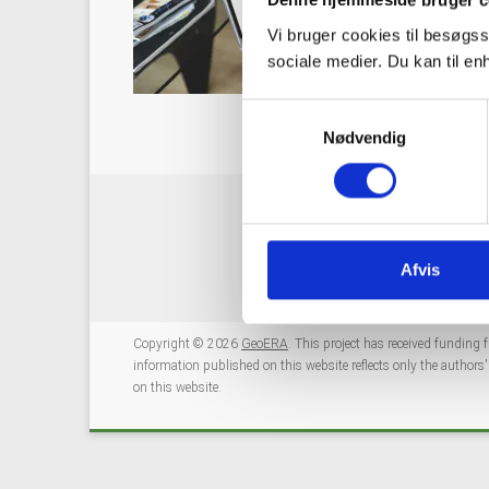
Denne hjemmeside bruger c
Vi bruger cookies til besøgss
sociale medier. Du kan til e
S
Nødvendig
a
m
t
y
k
k
Afvis
e
v
Copyright © 2026
GeoERA
. This project has received fundi
a
information published on this website reflects only the author
l
on this website.
g