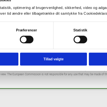
ookies
tatistik, optimering af brugervenlighed, sikkerhed, video og adgan
nhver tid ændre eller tilbagetrække dit samtykke fra Cookiedekl
Præferencer
Statistik
Co
Tillad valgte
ng from the European Union's Horizon 2020 research and innovation programme under 
s' view. The European Commission is not responsible for any use that may be made of th