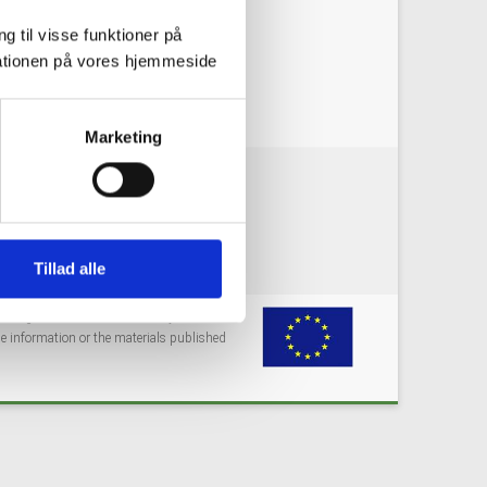
g til visse funktioner på
arationen på vores hjemmeside
Marketing
okie policy
Privacy policy
Tillad alle
grant agreement No 731166. Any
e information or the materials published