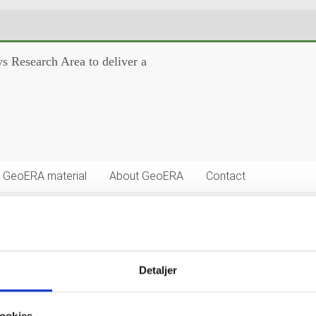
s Research Area to deliver a
GeoERA material
About GeoERA
Contact
n_Background
Detaljer