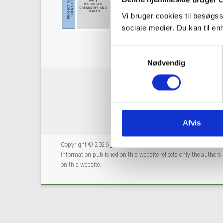
Denne hjemmeside bruger c
Vi bruger cookies til besøgss
sociale medier. Du kan til e
S
Nødvendig
a
m
t
y
k
k
Afvis
e
Copyright © 2026
GeoERA
. This project has received fundi
v
information published on this website reflects only the author
a
on this website.
l
g