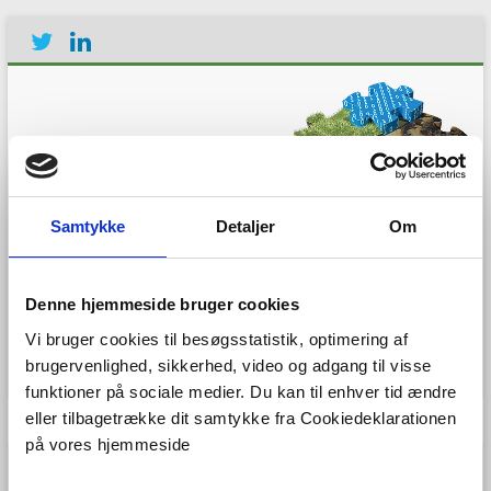
Samtykke
Detaljer
Om
Establishing the European
Geological Surveys
Research Area to deliver a
Denne hjemmeside bruger cookies
Geological Service for
Vi bruger cookies til besøgsstatistik, optimering af
Europe
brugervenlighed, sikkerhed, video og adgang til visse
funktioner på sociale medier. Du kan til enhver tid ændre
Menu
eller tilbagetrække dit samtykke fra Cookiedeklarationen
på vores hjemmeside