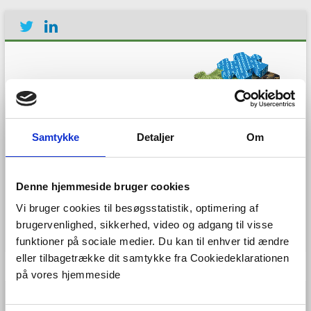
Samtykke
Detaljer
Om
Establishing the European
Geological Surveys
Denne hjemmeside bruger cookies
Research Area to deliver a
Geological Service for
Vi bruger cookies til besøgsstatistik, optimering af
Europe
brugervenlighed, sikkerhed, video og adgang til visse
funktioner på sociale medier. Du kan til enhver tid ændre
eller tilbagetrække dit samtykke fra Cookiedeklarationen
Menu
på vores hjemmeside