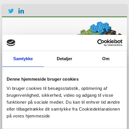
Samtykke
Detaljer
Om
Establishing the European
Geological Surveys
Research Area to deliver a
Denne hjemmeside bruger cookies
Geological Service for
Vi bruger cookies til besøgsstatistik, optimering af
Europe
brugervenlighed, sikkerhed, video og adgang til visse
funktioner på sociale medier. Du kan til enhver tid ændre
eller tilbagetrække dit samtykke fra Cookiedeklarationen
Menu
på vores hjemmeside