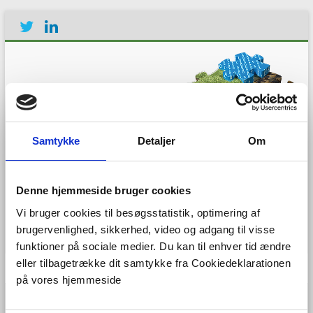
Samtykke
Detaljer
Om
Establishing the European
Geological Surveys
Research Area to deliver a
Denne hjemmeside bruger cookies
Geological Service for
Vi bruger cookies til besøgsstatistik, optimering af
Europe
brugervenlighed, sikkerhed, video og adgang til visse
funktioner på sociale medier. Du kan til enhver tid ændre
eller tilbagetrække dit samtykke fra Cookiedeklarationen
Menu
på vores hjemmeside