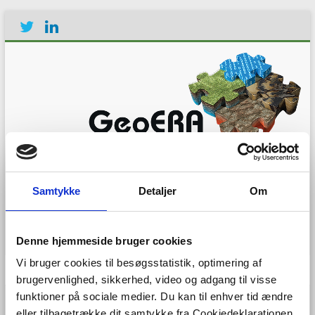
Establishing the European
Geological Surveys
Samtykke
Detaljer
Om
Research Area to deliver a
Geological Service for
Europe
Denne hjemmeside bruger cookies
Vi bruger cookies til besøgsstatistik, optimering af
Menu
brugervenlighed, sikkerhed, video og adgang til visse
funktioner på sociale medier. Du kan til enhver tid ændre
eller tilbagetrække dit samtykke fra Cookiedeklarationen