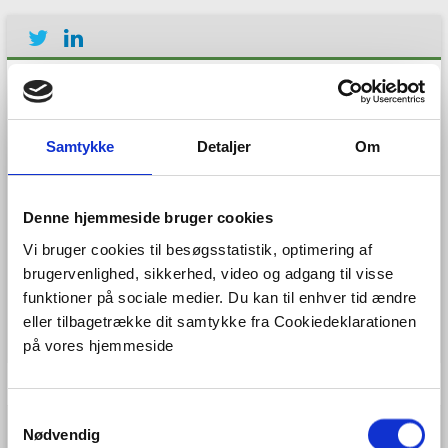
Samtykke
Detaljer
Om
Denne hjemmeside bruger cookies
Establishing the European
Geological Surveys
Vi bruger cookies til besøgsstatistik, optimering af
Research Area to deliver a
brugervenlighed, sikkerhed, video og adgang til visse
Geological Service for
funktioner på sociale medier. Du kan til enhver tid ændre
Europe
eller tilbagetrække dit samtykke fra Cookiedeklarationen
på vores hjemmeside
Menu
S
Nødvendig
a