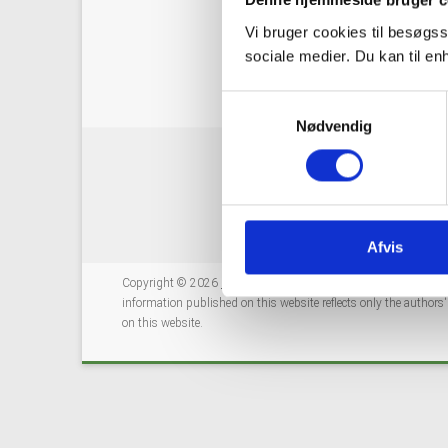
Denne hjemmeside bruger c
Read HOVER newslet
Vi bruger cookies til besøgss
sociale medier. Du kan til e
S
Nødvendig
a
m
t
y
k
k
Afvis
e
Copyright © 2026
GeoERA
. This project has received fundi
v
information published on this website reflects only the author
a
on this website.
l
g