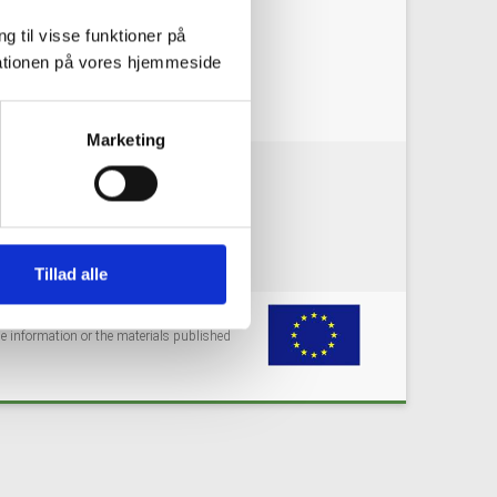
3991?e=631ca6de85
g til visse funktioner på
arationen på vores hjemmeside
Marketing
okie policy
Privacy policy
Tillad alle
grant agreement No 731166. Any
e information or the materials published