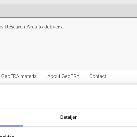
s Research Area to deliver a
GeoERA material
About GeoERA
Contact
er information platform
Detaljer
letter #2