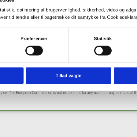
ookies
ter #2 here: https://mailchi.mp/b445a941159b/hover-geoera-33
tatistik, optimering af brugervenlighed, sikkerhed, video og adgan
nhver tid ændre eller tilbagetrække dit samtykke fra Cookiedekl
Præferencer
Statistik
Co
Tillad valgte
ng from the European Union's Horizon 2020 research and innovation programme under 
s' view. The European Commission is not responsible for any use that may be made of th