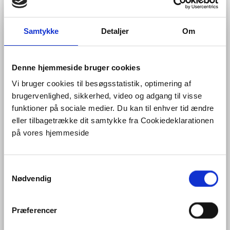
VoGERA
Samtykke
Detaljer
Om
Denne hjemmeside bruger cookies
Vi bruger cookies til besøgsstatistik, optimering af
brugervenlighed, sikkerhed, video og adgang til visse
funktioner på sociale medier. Du kan til enhver tid ændre
eller tilbagetrække dit samtykke fra Cookiedeklarationen
på vores hjemmeside
S
Nødvendig
a
m
t
Præferencer
y
k