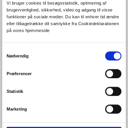
Vi bruger cookies til besøgsstatistik, optimering af
Latest GIP-P video, now you´ll
brugervenlighed, sikkerhed, video og adgang til visse
know some EGDI applications
funktioner på sociale medier. Du kan til enhver tid ændre
eller tilbagetrække dit samtykke fra Cookiedeklarationen
på vores hjemmeside
S
Nødvendig
a
m
t
Præferencer
y
k
k
Statistik
#gipp
#GeoERA
#video
#applications
#groundwater
e
#rawmaterial
#geoenergy
v
Marketing
Share this:
a
l
C
C
g
l
l