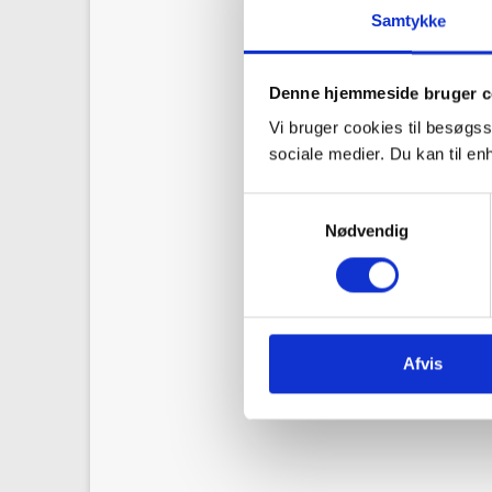
Samtykke
Denne hjemmeside bruger c
Vi bruger cookies til besøgss
sociale medier. Du kan til e
S
Nødvendig
a
m
t
y
k
You might have read
k
Afvis
post in this very bl
e
and touristic intere
v
a
l