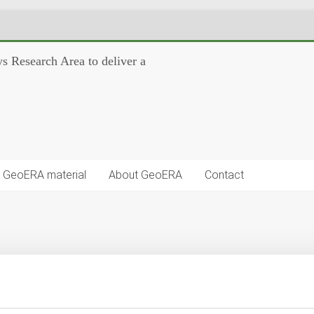
s Research Area to deliver a
GeoERA material
About GeoERA
Contact
bbles… the saga continues