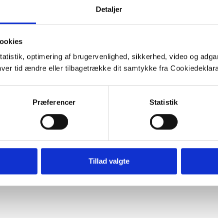
Detaljer
ookies
tatistik, optimering af brugervenlighed, sikkerhed, video og adgan
nhver tid ændre eller tilbagetrække dit samtykke fra Cookiedekl
Præferencer
Statistik
 about the intriguing bubbly groundwater springs of southeast Belg
Tillad valgte
og. Called by the local Walloon name ‘pouhons’, these springs have
st for centuries – these