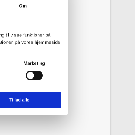
Om
g til visse funktioner på
arationen på vores hjemmeside
Marketing
ium in a previous
Tillad alle
 attracted economic